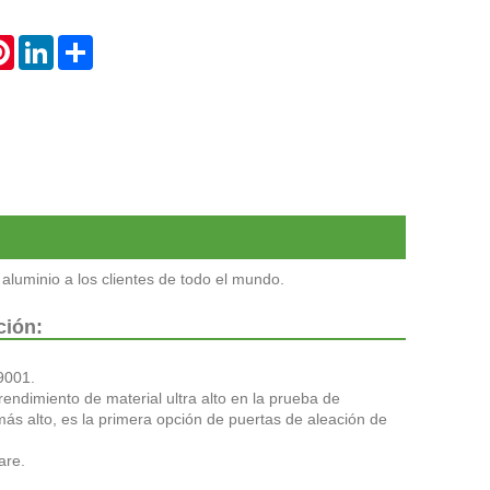
atsApp
Pinterest
LinkedIn
Share
 aluminio a los clientes de todo el mundo.
ción:
9001.
 rendimiento de material ultra alto en la prueba de
ás alto, es la primera opción de puertas de aleación de
are.