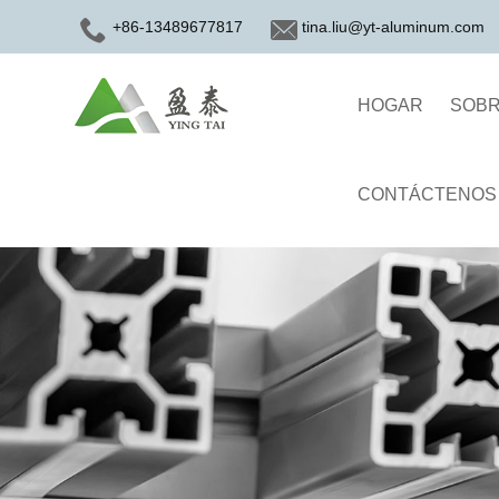
+86-13489677817
tina.liu@yt-aluminum.com
HOGAR
SOBR
CONTÁCTENOS