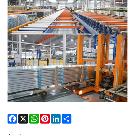
Facebook
X
WhatsApp
Pinterest
LinkedIn
Share