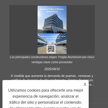
Los principales constructores eligen Yingtai Aluminium por cinco
ventajas clave como proveedor
i
2025/04/10
a
A medida que aumenta la demanda de puertas, ventanas y
perfiles de aluminio de alto rendimiento, Yingtai Aluminium
Como
X
emerge como el socio preferido de arquitectos y empresas
ind
de construcción a nivel mundial. Esto es lo que distingue a
Utilizamos cookies para ofrecerle una mejor
la fábrica:
experiencia de navegación, analizar el
p
tráfico del sitio y personalizar el contenido.
in
e