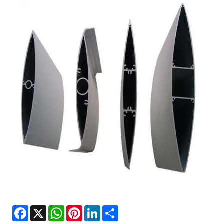
Facebook
X
WhatsApp
Pinterest
LinkedIn
Share