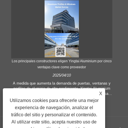
Los principales constructores eligen Yingtai Aluminium por cinco
ventajas clave como proveedor
i
2025/04/10
a
A medida que aumenta la demanda de puertas, ventanas y
perfiles de aluminio de alto rendimiento, Yingtai Aluminium
Como
X
emerge como el socio preferido de arquitectos y empresas
ind
de construcción a nivel mundial. Esto es lo que distingue a
Utilizamos cookies para ofrecerle una mejor
la fábrica:
experiencia de navegación, analizar el
p
tráfico del sitio y personalizar el contenido.
in
e
Al utilizar este sitio, acepta nuestro uso de