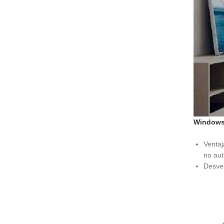
Windows 
Ventaj
no aut
Desven