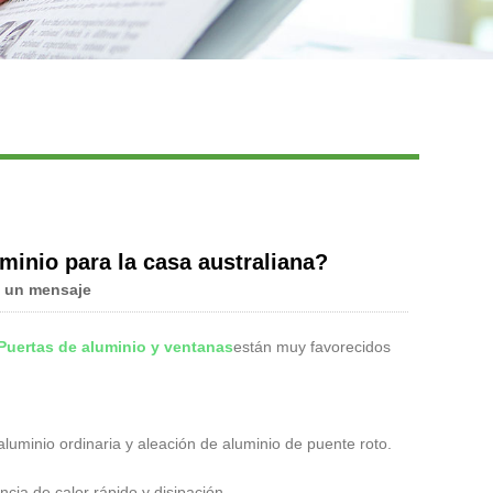
Live
minio para la casa australiana?
 un mensaje
Puertas de aluminio y ventanas
están muy favorecidos
aluminio ordinaria y aleación de aluminio de puente roto.
encia de calor rápido y disipación.