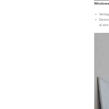
Windows
Ventaj
Desven
al air